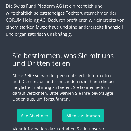
Die Swiss Fund Platform AG ist ein rechtlich und
wirtschaftlich selbstständiges Tochterunternehmen der
CORUM Holding AG. Dadurch profitieren wir einerseits von
einem starken Mutterhaus und sind andererseits finanziell
und organisatorisch unabhängig.
Newsletter
Sie bestimmen, was Sie mit uns
und Dritten teilen
Registrieren Sie sich für unseren Newsletter
Diese Seite verwendet personalisierte Information
Anmelden
und Dienste aus anderen Ländern um Ihnen die best
mögliche Erfahrung zu bieten. Sie können jedoch
darauf verzichten. Bitte wählen Sie Ihre bevorzugte
Option aus, um fortzufahren.
© 2026 by Swiss Fund Platform
Alle Ablehnen
Allen zustimmen
Newsletter abmelden
Mehr Information dazu erhalten Sie in unserer