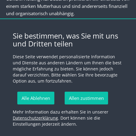
einem starken Mutterhaus und sind andererseits finanziell
und organisatorisch unabhängig.
Newsletter
Sie bestimmen, was Sie mit uns
und Dritten teilen
Registrieren Sie sich für unseren Newsletter
Diese Seite verwendet personalisierte Information
Anmelden
und Dienste aus anderen Ländern um Ihnen die best
mögliche Erfahrung zu bieten. Sie können jedoch
darauf verzichten. Bitte wählen Sie Ihre bevorzugte
Option aus, um fortzufahren.
© 2026 by Swiss Fund Platform
Alle Ablehnen
Allen zustimmen
Newsletter abmelden
Mehr Information dazu erhalten Sie in unserer
Impressum
Rechtliche Hinweise
Datenschutzerklärung
Datenschutzerklärung
. Dort können sie die
Einstellungen jederzeit ändern.
Newsletter abmelden