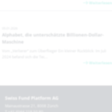
Weiterlesen
05.01.2026
Alphabet, die unterschätzte Billionen-Dollar-
Maschine
Vom „Verlierer“ zum Überflieger Ein kleiner Rückblick: Im Juli
2024 befand sich die Tec...
Weiterlesen
Swiss Fund Platform AG
Mainaustrasse 21, 8008 Zürich
T +41 (0)44 218 50 80