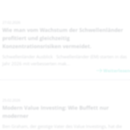
27.02.2026
Wie man vom Wachstum der Schwellenländer
profitiert und gleichzeitig
Konzentrationsrisiken vermeidet.
Schwellenländer Ausblick Schwellenländer (EM) starten in das
Jahr 2026 mit verbesserten mak...
Weiterlesen
25.02.2026
Modern Value Investing: Wie Buffett nur
moderner
Ben Graham, der geistige Vater des Value Investings, hat die