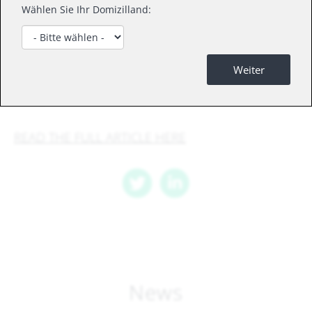
our Artificial Intelligence & Robotics strategy,
Wählen Sie Ihr Domizilland:
launched in 2015 precisely to leverage this very
moment. Some players may be surfing an AI-
fueled hype, but our fundamental conviction has
Weiter
not changed: the market potential is huge, and is
finally obvious for everyone to see.
READ THE FULL ARTICLE HERE
News