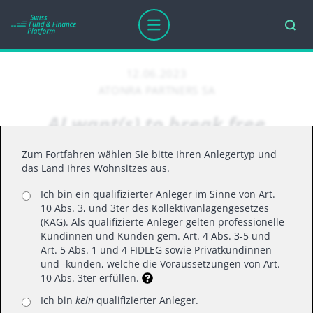
12.06.2023
ATONRA PARTNERS SA
AI want(s) to break free
Zum Fortfahren wählen Sie bitte Ihren Anlegertyp und
das Land Ihres Wohnsitzes aus.
Nvidia's latest results are a blatant demonstration
Ich bin ein qualifizierter Anleger im Sinne von Art.
that Artificial Intelligence (AI) is not just hype, but
10 Abs. 3, und 3ter des Kollektivanlagengesetzes
can already be a massive business opportunity.
(KAG). Als qualifizierte Anleger gelten professionelle
Together with the series of positive developments
Kundinnen und Kunden gem. Art. 4 Abs. 3-5 und
Art. 5 Abs. 1 und 4 FIDLEG sowie Privatkundinnen
across the industry since the launch of ChatGPT,
und -kunden, welche die Voraussetzungen von Art.
they validate our longstanding investment case.
10 Abs. 3ter erfüllen.
But more importantly, they justify the essence of
Ich bin
kein
qualifizierter Anleger.