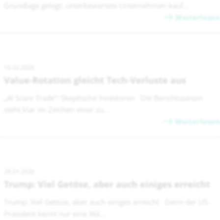
Grundlage gelegt: unterbewertete Unternehmen kauf...
Weiterlesen
16.02.2026
Value-Rotation gleicht Tech-Verluste aus
„AI Scare Trade“: Skeptische Investoren Die Berichtssaison
steht klar im Zeichen einer zu...
Weiterlesen
28.01.2026
Trump: Viel Getöse, aber auch einiges erreicht
Trump: Viel Getöse, aber auch einiges erreicht Denn der US-
Präsident kennt nur eine Wä...