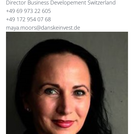
Director Business Developement Switzerland
+49 69 973 22 605
+49 172 954 07 68
maya.moors@danskeinvest.de