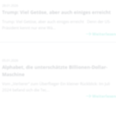
28.01.2026
Trump: Viel Getöse, aber auch einiges erreicht
Trump: Viel Getöse, aber auch einiges erreicht Denn der US-
Präsident kennt nur eine Wä...
Weiterlesen
05.01.2026
Alphabet, die unterschätzte Billionen-Dollar-
Maschine
Vom „Verlierer“ zum Überflieger Ein kleiner Rückblick: Im Juli
2024 befand sich die Tec...
Weiterlesen