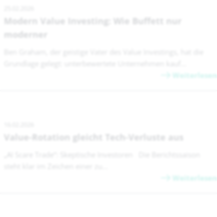
25.02.2026
Modern Value Investing: Wie Buffett nur
moderner
Ben Graham, der geistige Vater des Value Investings, hat die
Grundlage gelegt: unterbewertete Unternehmen kauf...
Weiterlesen
16.02.2026
Value-Rotation gleicht Tech-Verluste aus
„AI Scare Trade“: Skeptische Investoren Die Berichtssaison
steht klar im Zeichen einer zu...
Weiterlesen