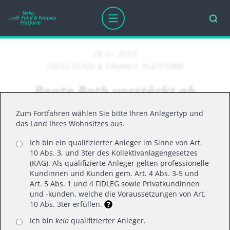
18.01.2022
SWISS FUND & FINANCE PLATFORM
Bente Roth verstärkt ab
Januar 2022 das ARP Team
Zum Fortfahren wählen Sie bitte Ihren Anlegertyp und
das Land Ihres Wohnsitzes aus.
Ich bin ein qualifizierter Anleger im Sinne von Art.
Bente Roth verstärkt ab Januar 2022 das ARP
10 Abs. 3, und 3ter des Kollektivanlagengesetzes
Team
(KAG). Als qualifizierte Anleger gelten professionelle
Kundinnen und Kunden gem. Art. 4 Abs. 3-5 und
Art. 5 Abs. 1 und 4 FIDLEG sowie Privatkundinnen
und -kunden, welche die Voraussetzungen von Art.
10 Abs. 3ter erfüllen.
Ich bin
kein
qualifizierter Anleger.