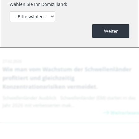
Wählen Sie Ihr Domizilland:
News
Weiter
27.02.2026
Wie man vom Wachstum der Schwellenländer
profitiert und gleichzeitig
Konzentrationsrisiken vermeidet.
Schwellenländer Ausblick Schwellenländer (EM) starten in das
Jahr 2026 mit verbesserten mak...
Weiterlesen