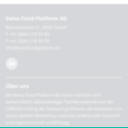
Swiss Fund Platform AG
Mainaustrasse 21, 8008 Zürich
T +41 (0)44 218 50 80
F +41 (0)44 218 50 90
info@swissfundplatform.ch
Über uns
Die Swiss Fund Platform AG ist ein rechtlich und
wirtschaftlich selbstständiges Tochterunternehmen der
CORUM Holding AG. Dadurch profitieren wir einerseits von
einem starken Mutterhaus und sind andererseits finanziell
und organisatorisch unabhängig.