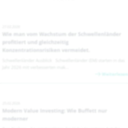
27.02.2026
Wie man vom Wachstum der Schwellenländer
profitiert und gleichzeitig
Konzentrationsrisiken vermeidet.
Schwellenländer Ausblick Schwellenländer (EM) starten in das
Jahr 2026 mit verbesserten mak...
Weiterlesen
25.02.2026
Modern Value Investing: Wie Buffett nur
moderner