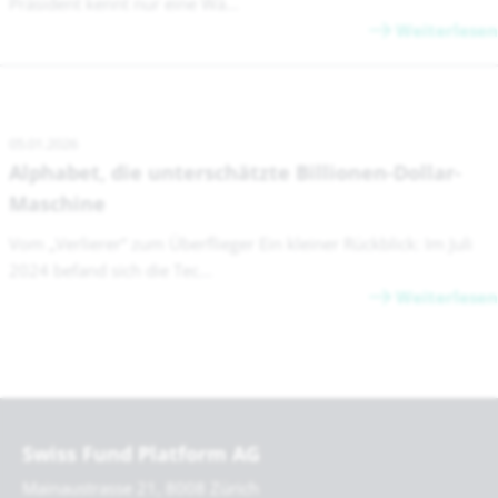
Präsident kennt nur eine Wä...
Weiterlesen
05.01.2026
Alphabet, die unterschätzte Billionen-Dollar-
Maschine
Vom „Verlierer“ zum Überflieger Ein kleiner Rückblick: Im Juli
2024 befand sich die Tec...
Weiterlesen
Swiss Fund Platform AG
Mainaustrasse 21, 8008 Zürich