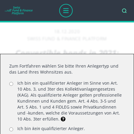
18.12.2020
SWISS FUND & FINANCE PLATFORM
Convertible bonds in 2021:
Expect strong and ongoing
Zum Fortfahren wählen Sie bitte Ihren Anlegertyp und
tailwinds
das Land Ihres Wohnsitzes aus.
Ich bin ein qualifizierter Anleger im Sinne von Art.
10 Abs. 3, und 3ter des Kollektivanlagengesetzes
(KAG). Als qualifizierte Anleger gelten professionelle
Author(s):
David Keetley and Stephen
Kundinnen und Kunden gem. Art. 4 Abs. 3-5 und
McCormick, Fund Managers, Global Convertible
Art. 5 Abs. 1 und 4 FIDLEG sowie Privatkundinnen
und -kunden, welche die Voraussetzungen von Art.
Team
10 Abs. 3ter erfüllen.
Having previously described the convertible bond
Ich bin
kein
qualifizierter Anleger.
asset class as benefitting from a perfect storm of