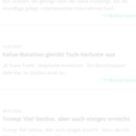
Ben Graham, der geistige Vater des Value Investings, hat die
Grundlage gelegt: unterbewertete Unternehmen kauf...
Weiterlesen
16.02.2026
Value-Rotation gleicht Tech-Verluste aus
„AI Scare Trade“: Skeptische Investoren Die Berichtssaison
steht klar im Zeichen einer zu...
Weiterlesen
28.01.2026
Trump: Viel Getöse, aber auch einiges erreicht
Trump: Viel Getöse, aber auch einiges erreicht Denn der US-