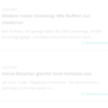
25.02.2026
Modern Value Investing: Wie Buffett nur
moderner
Ben Graham, der geistige Vater des Value Investings, hat die
Grundlage gelegt: unterbewertete Unternehmen kauf...
Weiterlesen
16.02.2026
Value-Rotation gleicht Tech-Verluste aus
„AI Scare Trade“: Skeptische Investoren Die Berichtssaison
steht klar im Zeichen einer zu...
Weiterlesen