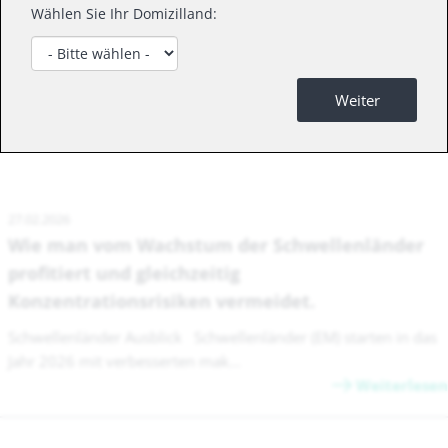
Wählen Sie Ihr Domizilland:
Weiter
News
27.02.2026
Wie man vom Wachstum der Schwellenländer
profitiert und gleichzeitig
Konzentrationsrisiken vermeidet.
Schwellenländer Ausblick Schwellenländer (EM) starten in das
Jahr 2026 mit verbesserten mak...
Weiterlesen