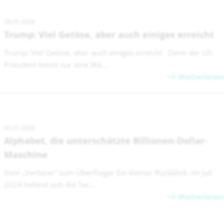
28.01.2026
Trump: Viel Getöse, aber auch einiges erreicht
Trump: Viel Getöse, aber auch einiges erreicht Denn der US-
Präsident kennt nur eine Wä...
Weiterlesen
05.01.2026
Alphabet, die unterschätzte Billionen-Dollar-
Maschine
Vom „Verlierer“ zum Überflieger Ein kleiner Rückblick: Im Juli
2024 befand sich die Tec...
Weiterlesen