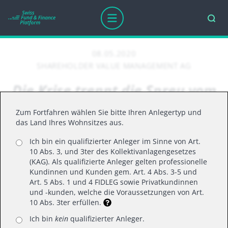
08.05.2020
SHAREHOLDER VALUE MANAGEMENT AG
Die Krise trennt die Spreu vom
Weizen
Zum Fortfahren wählen Sie bitte Ihren Anlegertyp und
das Land Ihres Wohnsitzes aus.
Ich bin ein qualifizierter Anleger im Sinne von Art.
Lesen Sie den Artikel von Frank
10 Abs. 3, und 3ter des Kollektivanlagengesetzes
Fischer erschienen
(KAG). Als qualifizierte Anleger gelten professionelle
auf
investrends.ch:
Kundinnen und Kunden gem. Art. 4 Abs. 3-5 und
Art. 5 Abs. 1 und 4 FIDLEG sowie Privatkundinnen
und -kunden, welche die Voraussetzungen von Art.
10 Abs. 3ter erfüllen.
Ich bin
kein
qualifizierter Anleger.