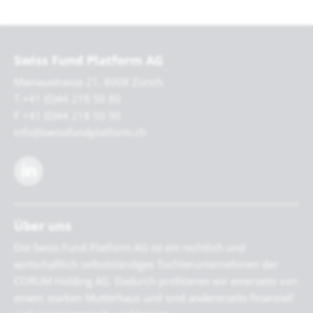
Swiss Fund Platform AG
Mainaustrasse 21, 8008 Zürich
T +41 (0)44 218 50 80
F +41 (0)44 218 50 90
info@swissfundplatform.ch
Über uns
Die Swiss Fund Platform AG ist ein rechtlich und
wirtschaftlich selbstständiges Tochterunternehmen der
CORUM Holding AG. Dadurch profitieren wir einerseits von
einem starken Mutterhaus und sind andererseits finanziell