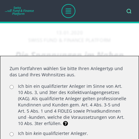
13.01.2020
SWISS FUND & FINANCE PLATFORM
Die Spannungen im Nahen
Osten und ihre Folgen für die
Zum Fortfahren wählen Sie bitte Ihren Anlegertyp und
Märkte
das Land Ihres Wohnsitzes aus.
Ich bin ein qualifizierter Anleger im Sinne von Art.
10 Abs. 3, und 3ter des Kollektivanlagengesetzes
(KAG). Als qualifizierte Anleger gelten professionelle
Die Eskalation zwischen dem Iran und den USA
Kundinnen und Kunden gem. Art. 4 Abs. 3-5 und
lässt einen schwerwiegenden Konflikt in einer
Art. 5 Abs. 1 und 4 FIDLEG sowie Privatkundinnen
und -kunden, welche die Voraussetzungen von Art.
bereits instabilen Region befürchten. Zwar gibt es
10 Abs. 3ter erfüllen.
aus religiösen, ethnischen oder strategischen
Ich bin
kein
qualifizierter Anleger.
Gründen zahlreiche Konflikte in der Region, doch